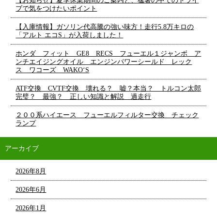
【お知らせ】夏季休業期間のご案内と、猛暑の中でのドライ
ブで気をつけたいポイント
【入庫情報】ガソリン代高騰の強い味方！走行5.8万キロの
「アルト エコS」が入荷しました！
ホンダ フィット GE8 RECS フューエル１ジャンボ ア
ンチエイジングオイル エンジンパワーシールド レック
ス ワコーズ WAKO‘S
ATF交換 CVTF交換 壊れる？ 嘘？本当？ トルコン太郎
完璧？ 最強？ 正しい知識と解説 過走行
２００系ハイエース フューエルフィルター交換 チェック
ランプ
アーカイブ
2026年8月
2026年6月
2026年1月