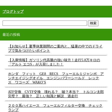
ブログトップ
最近の投稿
【お知らせ】夏季休業期間のご案内と、猛暑の中でのドライ
ブで気をつけたいポイント
【入庫情報】ガソリン代高騰の強い味方！走行5.8万キロの
「アルト エコS」が入荷しました！
ホンダ フィット GE8 RECS フューエル１ジャンボ ア
ンチエイジングオイル エンジンパワーシールド レック
ス ワコーズ WAKO‘S
ATF交換 CVTF交換 壊れる？ 嘘？本当？ トルコン太郎
完璧？ 最強？ 正しい知識と解説 過走行
２００系ハイエース フューエルフィルター交換 チェック
ランプ