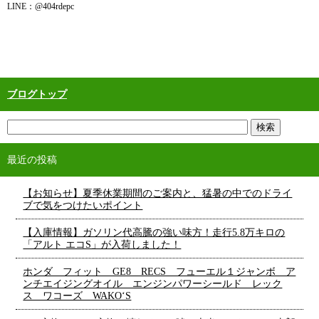
LINE：@404rdepc
ブログトップ
最近の投稿
【お知らせ】夏季休業期間のご案内と、猛暑の中でのドライ
ブで気をつけたいポイント
【入庫情報】ガソリン代高騰の強い味方！走行5.8万キロの
「アルト エコS」が入荷しました！
ホンダ フィット GE8 RECS フューエル１ジャンボ ア
ンチエイジングオイル エンジンパワーシールド レック
ス ワコーズ WAKO‘S