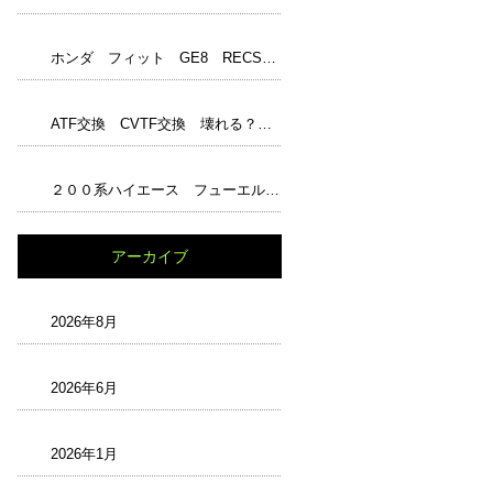
ホンダ フィット GE8 RECS フューエル１ジャンボ アンチエイジングオイル エンジンパワーシールド レックス ワコーズ WAKO‘S
ATF交換 CVTF交換 壊れる？ 嘘？本当？ トルコン太郎完璧？ 最強？ 正しい知識と解説 過走行
２００系ハイエース フューエルフィルター交換 チェックランプ
アーカイブ
2026年8月
2026年6月
2026年1月