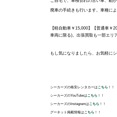
ご自宅で、車検切れの古い車、動か
廃車の手続きも行います。車種によ
【軽自動車￥15,000】【普通車￥
車両に限る)。出張買取も一部エリ
もし気になりましたら、お気軽にシー
シーカーズの格安レンタカーは
こちら
！！
シーカーズのYouTubeは
こちら
！！
シーカーズのInstagramは
こちら
！！
グーネット掲載情報は
こちら
！！