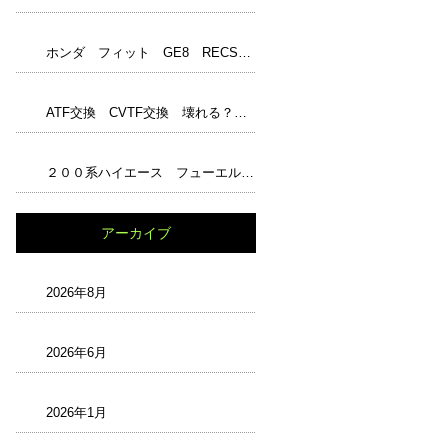
ホンダ フィット GE8 RECS フューエル１ジャンボ アンチエイジングオイル エンジンパワーシールド レックス ワコーズ WAKO‘S
ATF交換 CVTF交換 壊れる？ 嘘？本当？ トルコン太郎完璧？ 最強？ 正しい知識と解説 過走行
２００系ハイエース フューエルフィルター交換 チェックランプ
アーカイブ
2026年8月
2026年6月
2026年1月