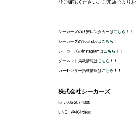
ひご確認ください。ご来店心よりお
シーカーズの格安レンタカーは
こちら
！！
シーカーズのYouTubeは
こちら
！！
シーカーズのInstagramは
こちら
！！
グーネット掲載情報は
こちら
！！
カーセンサー掲載情報は
こちら
！！
株式会社シーカーズ
tel：086‐287‐4000
LINE：@404rdepc