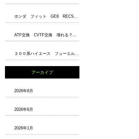
ホンダ フィット GE8 RECS フューエル１ジャンボ アンチエイジングオイル エンジンパワーシールド レックス ワコーズ WAKO‘S
ATF交換 CVTF交換 壊れる？ 嘘？本当？ トルコン太郎完璧？ 最強？ 正しい知識と解説 過走行
２００系ハイエース フューエルフィルター交換 チェックランプ
アーカイブ
2026年8月
2026年6月
2026年1月