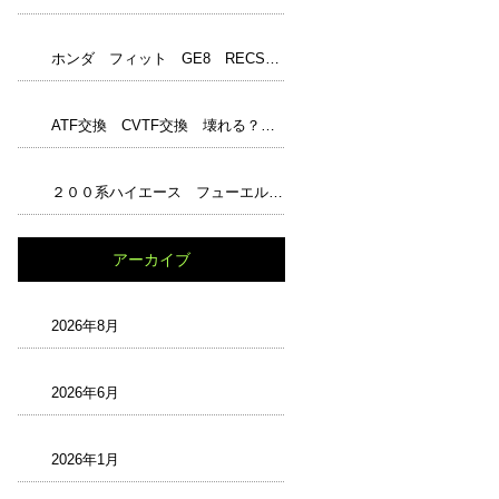
ホンダ フィット GE8 RECS フューエル１ジャンボ アンチエイジングオイル エンジンパワーシールド レックス ワコーズ WAKO‘S
ATF交換 CVTF交換 壊れる？ 嘘？本当？ トルコン太郎完璧？ 最強？ 正しい知識と解説 過走行
２００系ハイエース フューエルフィルター交換 チェックランプ
アーカイブ
2026年8月
2026年6月
2026年1月