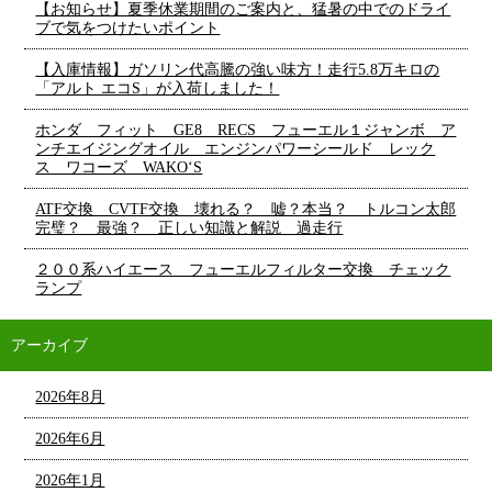
【お知らせ】夏季休業期間のご案内と、猛暑の中でのドライ
ブで気をつけたいポイント
【入庫情報】ガソリン代高騰の強い味方！走行5.8万キロの
「アルト エコS」が入荷しました！
ホンダ フィット GE8 RECS フューエル１ジャンボ ア
ンチエイジングオイル エンジンパワーシールド レック
ス ワコーズ WAKO‘S
ATF交換 CVTF交換 壊れる？ 嘘？本当？ トルコン太郎
完璧？ 最強？ 正しい知識と解説 過走行
２００系ハイエース フューエルフィルター交換 チェック
ランプ
アーカイブ
2026年8月
2026年6月
2026年1月