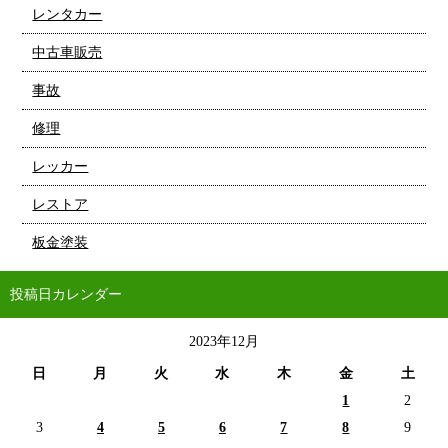
レンタカー
中古車販売
事故
修理
レッカー
レストア
板金塗装
投稿日カレンダー
2023年12月
日
月
火
水
木
金
土
1
2
3
4
5
6
7
8
9