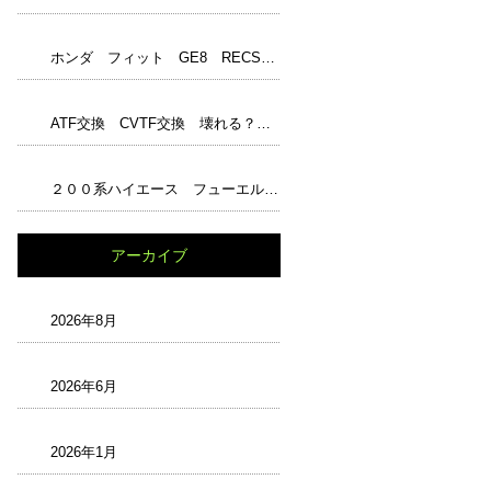
ホンダ フィット GE8 RECS フューエル１ジャンボ アンチエイジングオイル エンジンパワーシールド レックス ワコーズ WAKO‘S
ATF交換 CVTF交換 壊れる？ 嘘？本当？ トルコン太郎完璧？ 最強？ 正しい知識と解説 過走行
２００系ハイエース フューエルフィルター交換 チェックランプ
アーカイブ
2026年8月
2026年6月
2026年1月