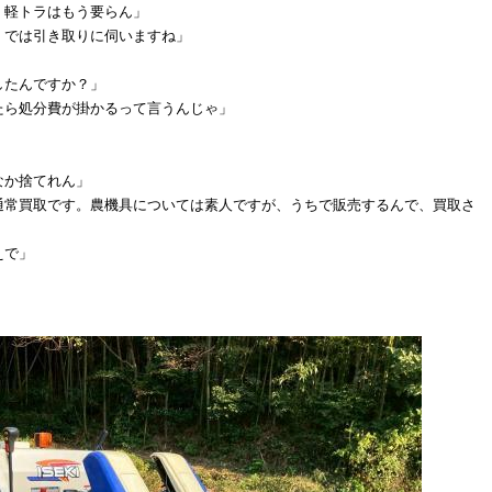
、軽トラはもう要らん」
。では引き取りに伺いますね」
したんですか？」
たら処分費が掛かるって言うんじゃ」
」
」
なか捨てれん」
通常買取です。農機具については素人ですが、うちで販売するんで、買取さ
えで」