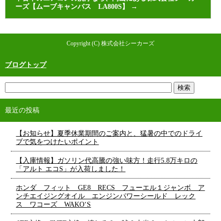
ーズ【ムーブキャンバス LA800S】
→
Copyright (C) 株式会社シーカーズ
ブログトップ
最近の投稿
【お知らせ】夏季休業期間のご案内と、猛暑の中でのドライ
ブで気をつけたいポイント
【入庫情報】ガソリン代高騰の強い味方！走行5.8万キロの
「アルト エコS」が入荷しました！
ホンダ フィット GE8 RECS フューエル１ジャンボ ア
ンチエイジングオイル エンジンパワーシールド レック
ス ワコーズ WAKO‘S