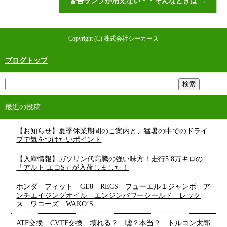
警告ランプが消えない・・そんなときは
→
Copyright (C) 株式会社シーカーズ
ブログトップ
最近の投稿
【お知らせ】夏季休業期間のご案内と、猛暑の中でのドライ
ブで気をつけたいポイント
【入庫情報】ガソリン代高騰の強い味方！走行5.8万キロの
「アルト エコS」が入荷しました！
ホンダ フィット GE8 RECS フューエル１ジャンボ ア
ンチエイジングオイル エンジンパワーシールド レック
ス ワコーズ WAKO‘S
ATF交換 CVTF交換 壊れる？ 嘘？本当？ トルコン太郎