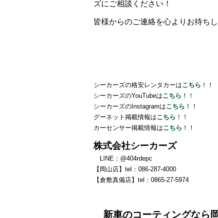
ズにご相談ください！
皆様からのご連絡を心よりお待ちし
シーカーズの格安レンタカーは
こちら
！！
シーカーズのYouTubeは
こちら
！！
シーカーズのInstagramは
こちら
！！
グーネット掲載情報は
こちら
！！
カーセンサー掲載情報は
こちら
！！
株式会社シーカーズ
LINE：@404rdepc
【岡山店】tel：086‐287‐4000
【倉敷真備店】tel：0865-27-5974
新車のコーティングなら岡