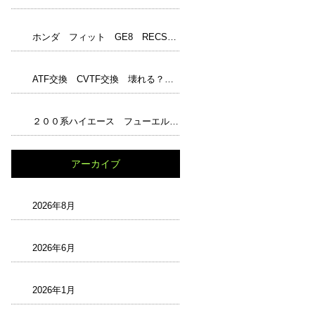
ホンダ フィット GE8 RECS フューエル１ジャンボ アンチエイジングオイル エンジンパワーシールド レックス ワコーズ WAKO‘S
ATF交換 CVTF交換 壊れる？ 嘘？本当？ トルコン太郎完璧？ 最強？ 正しい知識と解説 過走行
２００系ハイエース フューエルフィルター交換 チェックランプ
アーカイブ
2026年8月
2026年6月
2026年1月